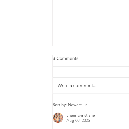
3 Comments
Write a comment...
2026 Brooklyn Tech Summer
Sort by:
Newest
Reading!
chaer christiane
Aug 08, 2025