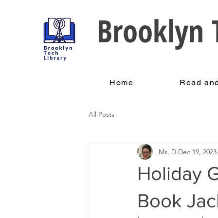
Brooklyn T
Home
Read and
All Posts
Ms. D
Dec 19, 2023
Holiday G
Book Jac