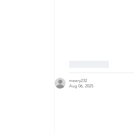
Like
Reply
meery232
Aug 06, 2025