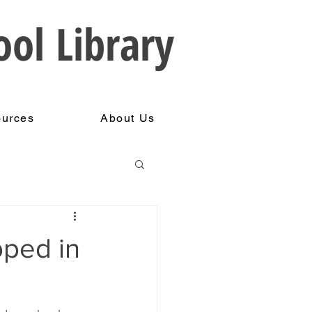
ool Library
ources
About Us
pped in