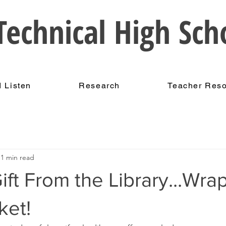
echnical High Sch
 Listen
Research
Teacher Res
1 min read
ift From the Library...Wra
ket!