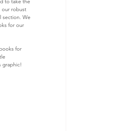
d to take the 
o our robust 
l section. We 
ks for our 
 books for 
le 
s graphic!